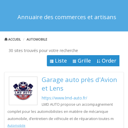
Annuaire des commerces et artisans
ACCUEIL
AUTOMOBILE
30 sites trouvés pour votre recherche
Liste
Grille
Order
Garage auto près d'Avion
et Lens
https://www.lmd-auto.fr/
LMD AUTO propose un accompagnement
complet pour les automobilistes en matière de mécanique
automobile, d’entretien de véhicule et de réparation toutes m
Automobile