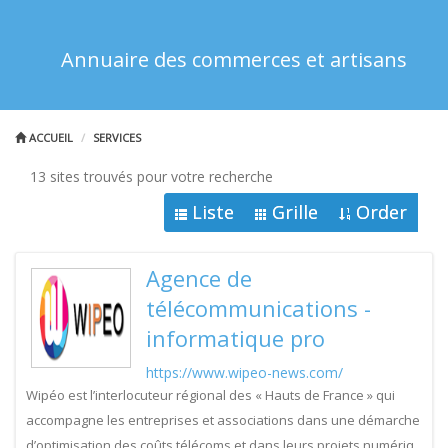
Annuaire des commerces et artisans
ACCUEIL
SERVICES
13 sites trouvés pour votre recherche
Liste
Grille
Order
Agence de
télécommunications -
informatique pro
https://www.wipeo-news.com/
Wipéo est l’interlocuteur régional des « Hauts de France » qui
accompagne les entreprises et associations dans une démarche
d’optimisation des coûts télécoms et dans leurs projets numériq