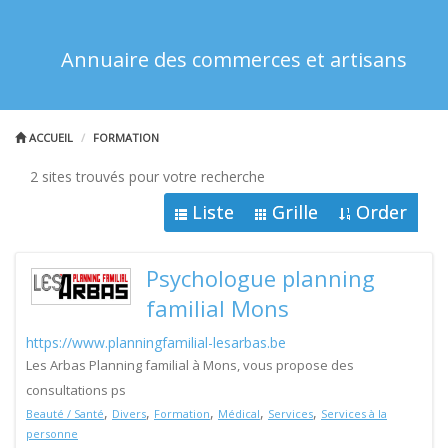
Annuaire des commerces et artisans
ACCUEIL
FORMATION
2 sites trouvés pour votre recherche
Liste
Grille
Order
Psychologue planning
familial Mons
https://www.planningfamilial-lesarbas.be
Les Arbas Planning familial à Mons, vous propose des
consultations ps
,
,
,
,
,
Beauté / Santé
Divers
Formation
Médical
Services
Services à la
personne