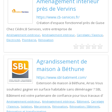
Aménagement intérieur
près de Vervins
https://www.cb-services.fr/
Création d'espace fonctionnel près de Guise
Chez Cédric.B Services, votre entreprise de
,
,
,
Aménagement extérieur
Aménagement intérieur
Carrelage / Faience
,
,
Electricité
Plomberie
Rénovation
Agrandissement de
maison à Béthune
https://www.sbl-batiment.com/
Extension de maison à Béthune, Arras Vous
souhaitez gagner en surface habitable sans déménager ? SBL
Bâtiment est votre partenaire de confiance pour tous travaux d'
,
,
,
Aménagement extérieur
Aménagement intérieur
Bâtiment
Carrelage
,
,
,
,
,
/ Faience
Isolation
Maçonnerie
Rénovation
Rénovation / Bâtiment
Rénovation et transformation