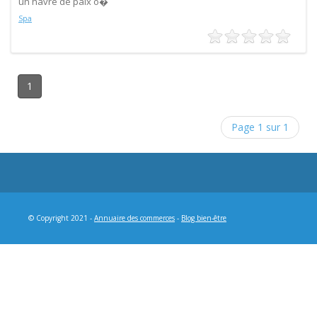
un havre de paix o�
Spa
1
Page 1 sur 1
© Copyright 2021 -
Annuaire des commerces
-
Blog bien-être